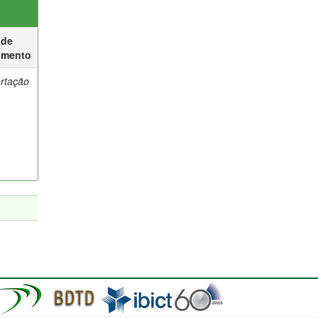
 de
umento
ertação