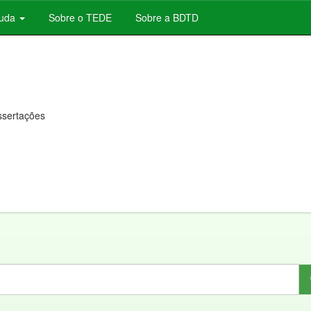
juda
Sobre o TEDE
Sobre a BDTD
issertações