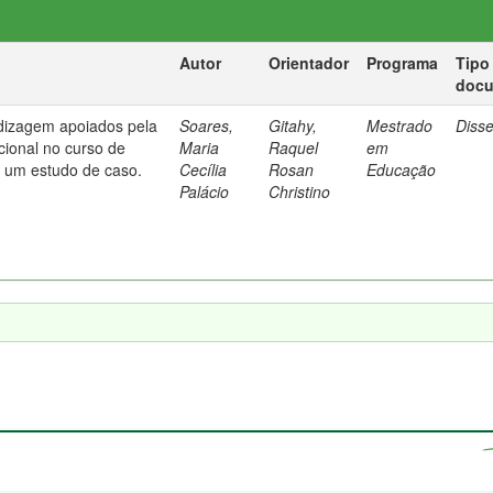
Autor
Orientador
Programa
Tipo
doc
dizagem apoiados pela
Soares,
Gitahy,
Mestrado
Diss
cional no curso de
Maria
Raquel
em
: um estudo de caso.
Cecília
Rosan
Educação
Palácio
Christino