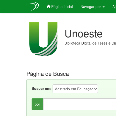
Página inicial
Navegar por
A
Skip
navigation
Unoeste
Biblioteca Digital de Teses e D
Página de Busca
Buscar em:
por