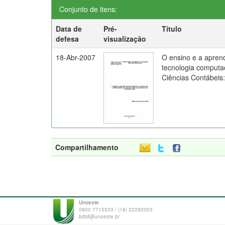
Conjunto de itens:
Data de
Pré-
Título
defesa
visualização
18-Abr-2007
O ensino e a apren
tecnologia computa
Ciências Contábeis
Compartilhamento
Unoeste
0800 7715533 / (18) 32292003
bdtd@unoeste.br