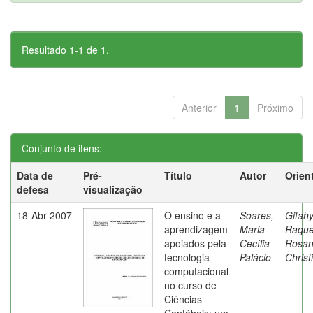
Resultado 1-1 de 1.
Anterior
1
Próximo
Conjunto de itens:
Data de
Pré-
Título
Autor
Orien
defesa
visualização
18-Abr-2007
O ensino e a
Soares,
Gitahy
aprendizagem
Maria
Raque
apoiados pela
Cecília
Rosa
tecnologia
Palácio
Christ
computacional
no curso de
Ciências