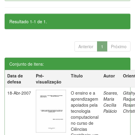
Resultado 1-1 de 1.
Anterior
1
Próximo
Conjunto de itens:
Data de
Pré-
Título
Autor
Orien
defesa
visualização
18-Abr-2007
O ensino e a
Soares,
Gitahy
aprendizagem
Maria
Raque
apoiados pela
Cecília
Rosa
tecnologia
Palácio
Christ
computacional
no curso de
Ciências