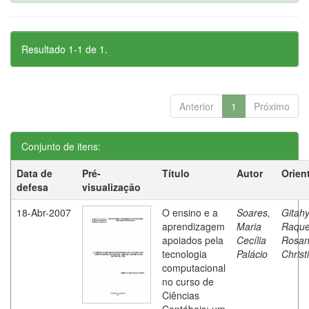
Resultado 1-1 de 1.
Anterior
1
Próximo
Conjunto de itens:
Data de
Pré-
Título
Autor
Orien
defesa
visualização
18-Abr-2007
O ensino e a
Soares,
Gitahy
aprendizagem
Maria
Raque
apoiados pela
Cecília
Rosa
tecnologia
Palácio
Christ
computacional
no curso de
Ciências