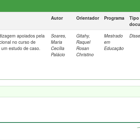
Autor
Orientador
Programa
Tipo
doc
dizagem apoiados pela
Soares,
Gitahy,
Mestrado
Diss
cional no curso de
Maria
Raquel
em
: um estudo de caso.
Cecília
Rosan
Educação
Palácio
Christino