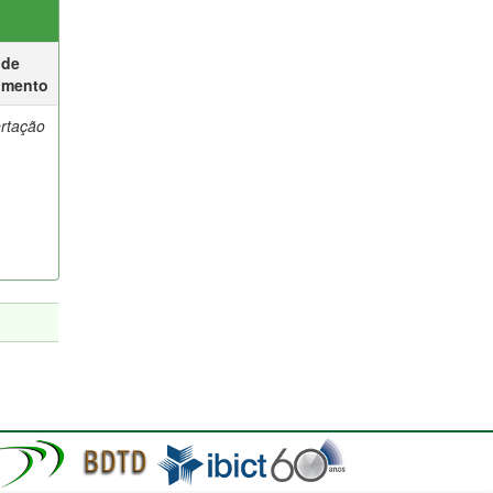
 de
umento
ertação