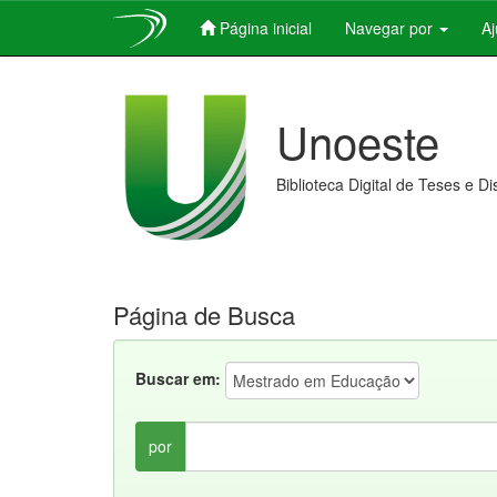
Página inicial
Navegar por
A
Skip
navigation
Unoeste
Biblioteca Digital de Teses e D
Página de Busca
Buscar em:
por