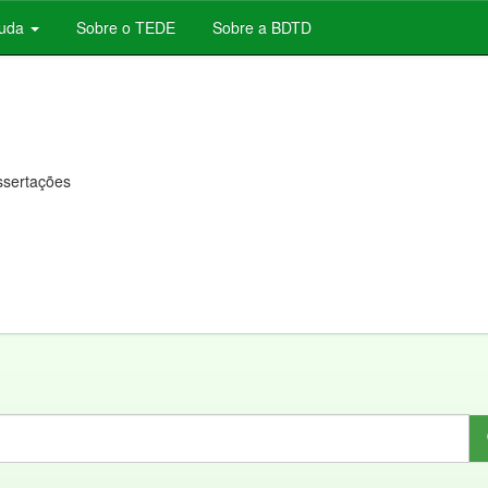
juda
Sobre o TEDE
Sobre a BDTD
issertações