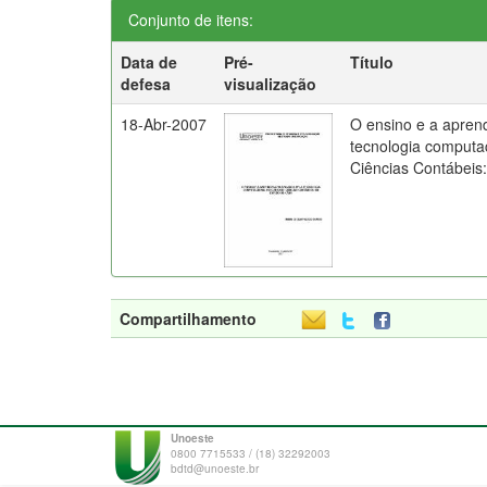
Conjunto de itens:
Data de
Pré-
Título
defesa
visualização
18-Abr-2007
O ensino e a apren
tecnologia computa
Ciências Contábeis
Compartilhamento
Unoeste
0800 7715533 / (18) 32292003
bdtd@unoeste.br