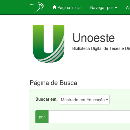
Página inicial
Navegar por
A
Skip
navigation
Unoeste
Biblioteca Digital de Teses e D
Página de Busca
Buscar em:
por