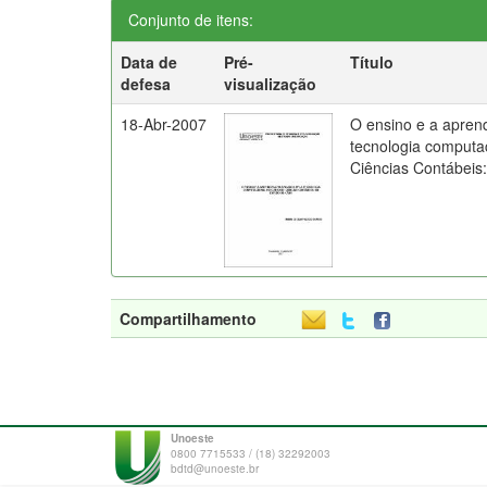
Conjunto de itens:
Data de
Pré-
Título
defesa
visualização
18-Abr-2007
O ensino e a apren
tecnologia computa
Ciências Contábeis
Compartilhamento
Unoeste
0800 7715533 / (18) 32292003
bdtd@unoeste.br