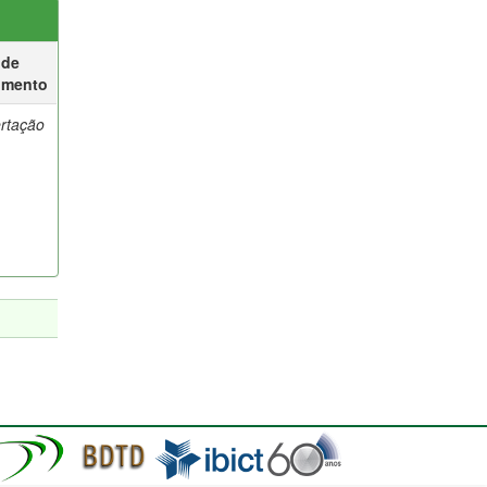
 de
umento
ertação