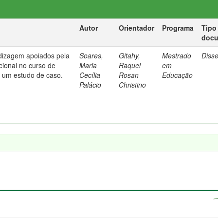
Autor
Orientador
Programa
Tipo
doc
dizagem apoiados pela
Soares,
Gitahy,
Mestrado
Diss
cional no curso de
Maria
Raquel
em
: um estudo de caso.
Cecília
Rosan
Educação
Palácio
Christino