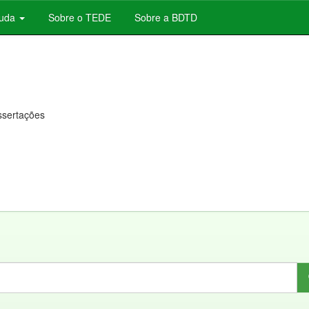
juda
Sobre o TEDE
Sobre a BDTD
issertações