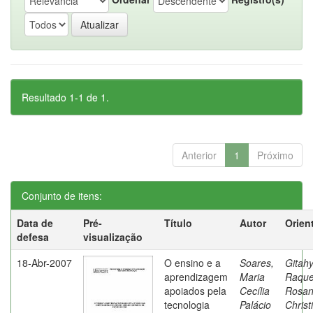
Resultado 1-1 de 1.
Anterior
1
Próximo
Conjunto de itens:
Data de
Pré-
Título
Autor
Orien
defesa
visualização
18-Abr-2007
O ensino e a
Soares,
Gitahy
aprendizagem
Maria
Raque
apoiados pela
Cecília
Rosa
tecnologia
Palácio
Christ