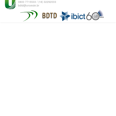
0800 7715533 / (18) 32292003
bdtd@unoeste.br