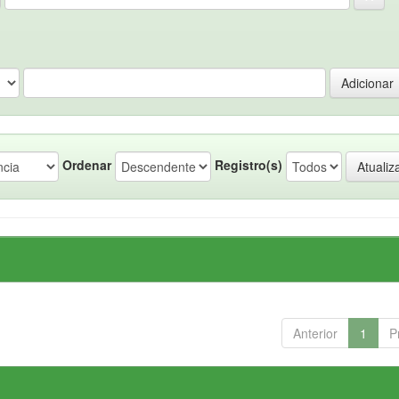
Ordenar
Registro(s)
Anterior
1
P