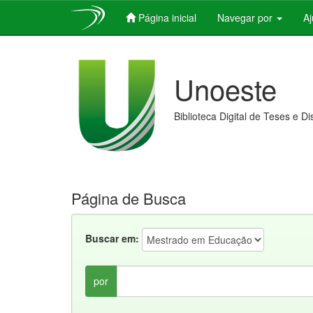
Página inicial
Navegar por
A
Skip
navigation
Unoeste
Biblioteca Digital de Teses e D
Página de Busca
Buscar em:
por