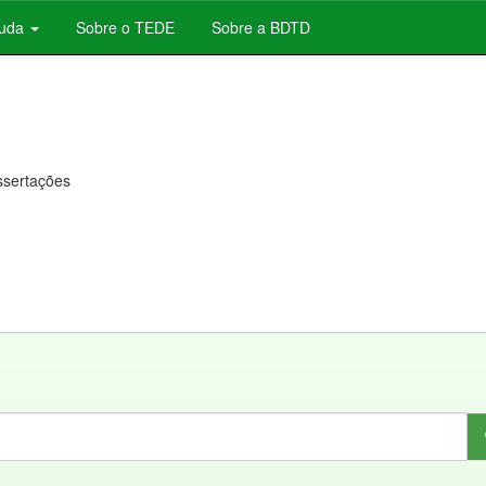
juda
Sobre o TEDE
Sobre a BDTD
issertações