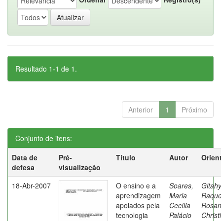
Resultado 1-1 de 1.
Anterior
1
Próximo
Conjunto de itens:
Data de
Pré-
Título
Autor
Orien
defesa
visualização
18-Abr-2007
O ensino e a
Soares,
Gitahy
aprendizagem
Maria
Raque
apoiados pela
Cecília
Rosa
tecnologia
Palácio
Christ