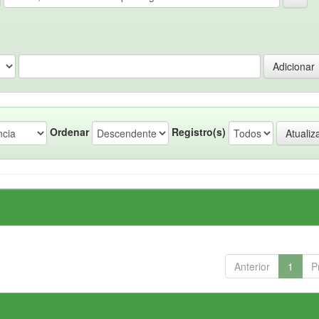
Ordenar
Registro(s)
Anterior
1
P