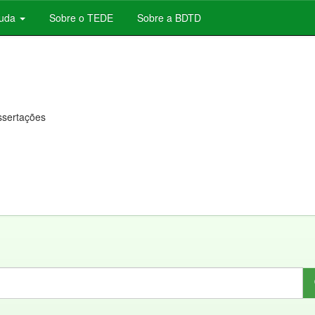
juda
Sobre o TEDE
Sobre a BDTD
issertações