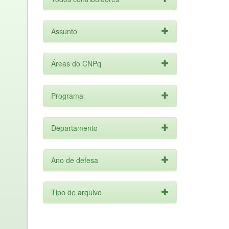
Assunto
Áreas do CNPq
Programa
Departamento
Ano de defesa
Tipo de arquivo