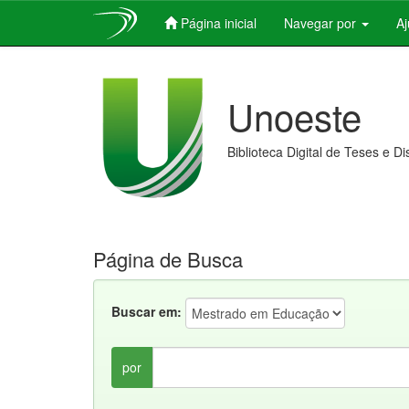
Página inicial
Navegar por
A
Skip
navigation
Unoeste
Biblioteca Digital de Teses e D
Página de Busca
Buscar em:
por