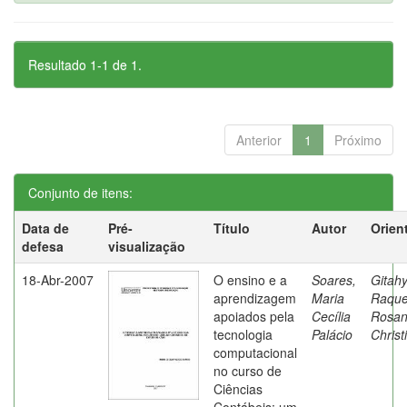
Resultado 1-1 de 1.
Anterior
1
Próximo
Conjunto de itens:
Data de
Pré-
Título
Autor
Orien
defesa
visualização
18-Abr-2007
O ensino e a
Soares,
Gitahy
aprendizagem
Maria
Raque
apoiados pela
Cecília
Rosa
tecnologia
Palácio
Christ
computacional
no curso de
Ciências