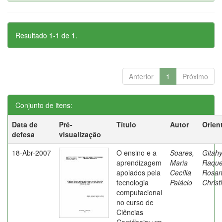
Resultado 1-1 de 1.
Anterior
1
Próximo
Conjunto de itens:
Data de
Pré-
Título
Autor
Orien
defesa
visualização
18-Abr-2007
O ensino e a
Soares,
Gitahy
aprendizagem
Maria
Raque
apoiados pela
Cecília
Rosa
tecnologia
Palácio
Christ
computacional
no curso de
Ciências