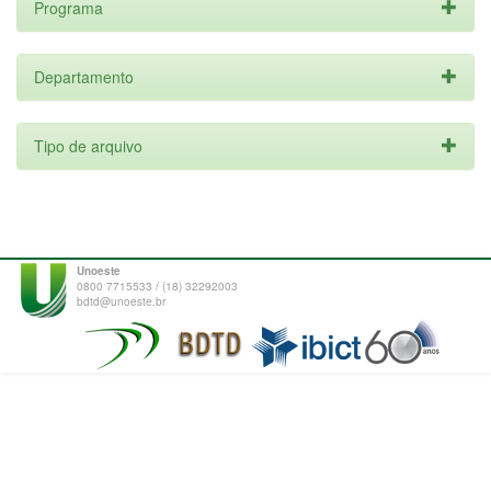
Programa
Departamento
Tipo de arquivo
Unoeste
0800 7715533 / (18) 32292003
bdtd@unoeste.br