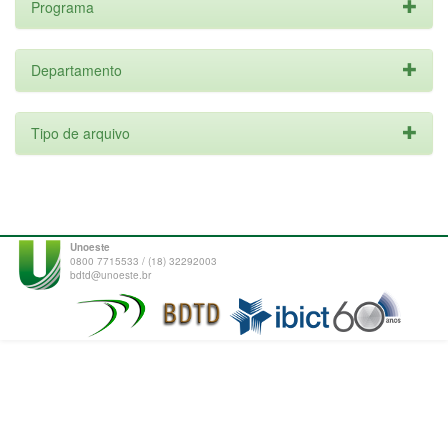
Programa
Departamento
Tipo de arquivo
Unoeste
0800 7715533 / (18) 32292003
bdtd@unoeste.br