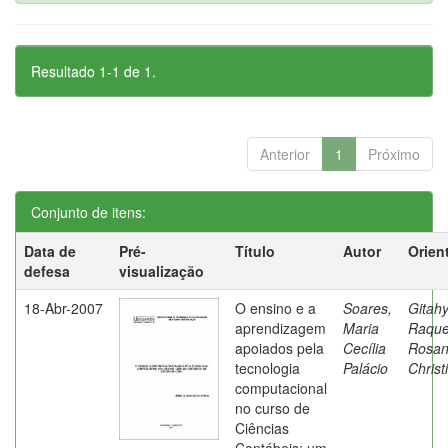
Resultado 1-1 de 1.
Anterior
1
Próximo
Conjunto de itens:
Data de
Pré-
Título
Autor
Orien
defesa
visualização
18-Abr-2007
O ensino e a
Soares,
Gitahy
aprendizagem
Maria
Raque
apoiados pela
Cecília
Rosa
tecnologia
Palácio
Christ
computacional
no curso de
Ciências