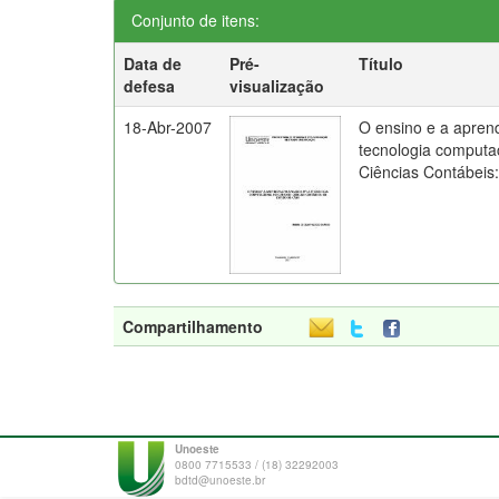
Conjunto de itens:
Data de
Pré-
Título
defesa
visualização
18-Abr-2007
O ensino e a apren
tecnologia computa
Ciências Contábeis
Compartilhamento
Unoeste
0800 7715533 / (18) 32292003
bdtd@unoeste.br