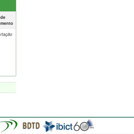
 de
umento
ertação