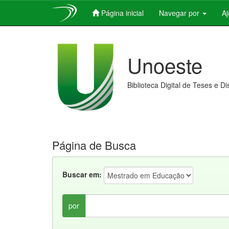
Página inicial
Navegar por
A
Skip
navigation
Unoeste
Biblioteca Digital de Teses e D
Página de Busca
Buscar em:
por