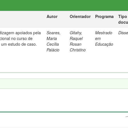
Autor
Orientador
Programa
Tipo
doc
dizagem apoiados pela
Soares,
Gitahy,
Mestrado
Diss
cional no curso de
Maria
Raquel
em
: um estudo de caso.
Cecília
Rosan
Educação
Palácio
Christino