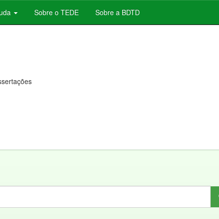
juda
Sobre o TEDE
Sobre a BDTD
issertações