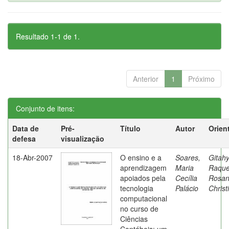
Resultado 1-1 de 1.
Anterior
1
Próximo
Conjunto de itens:
Data de
Pré-
Título
Autor
Orien
defesa
visualização
18-Abr-2007
O ensino e a
Soares,
Gitahy
aprendizagem
Maria
Raque
apoiados pela
Cecília
Rosa
tecnologia
Palácio
Christ
computacional
no curso de
Ciências