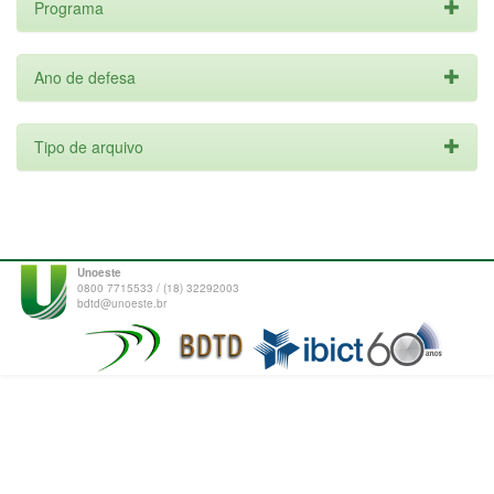
Programa
Ano de defesa
Tipo de arquivo
Unoeste
0800 7715533 / (18) 32292003
bdtd@unoeste.br