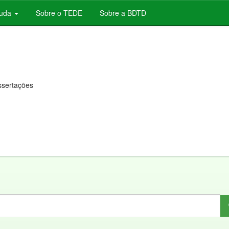
juda
Sobre o TEDE
Sobre a BDTD
issertações