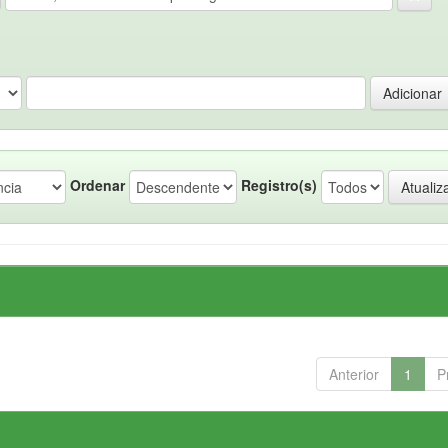
Ordenar
Registro(s)
Anterior
1
P