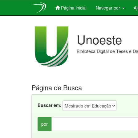
Página inicial
Navegar por
A
Skip
navigation
Unoeste
Biblioteca Digital de Teses e D
Página de Busca
Buscar em:
por