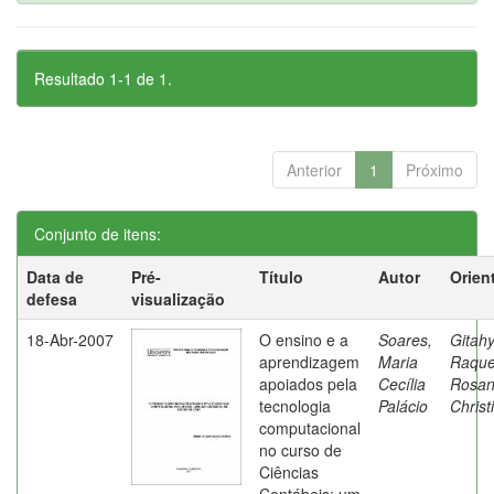
Resultado 1-1 de 1.
Anterior
1
Próximo
Conjunto de itens:
Data de
Pré-
Título
Autor
Orien
defesa
visualização
18-Abr-2007
O ensino e a
Soares,
Gitahy
aprendizagem
Maria
Raque
apoiados pela
Cecília
Rosa
tecnologia
Palácio
Christ
computacional
no curso de
Ciências