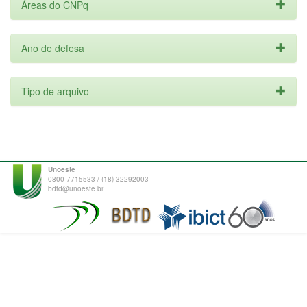
Áreas do CNPq
Ano de defesa
Tipo de arquivo
Unoeste
0800 7715533 / (18) 32292003
bdtd@unoeste.br