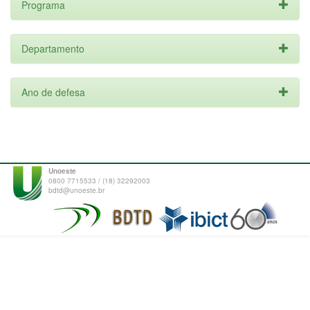
Programa
Departamento
Ano de defesa
Unoeste
0800 7715533 / (18) 32292003
bdtd@unoeste.br