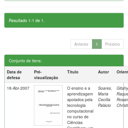
Resultado 1-1 de 1.
Anterior
1
Próximo
Conjunto de itens:
Data de
Pré-
Título
Autor
Orien
defesa
visualização
18-Abr-2007
O ensino e a
Soares,
Gitahy
aprendizagem
Maria
Raque
apoiados pela
Cecília
Rosa
tecnologia
Palácio
Christ
computacional
no curso de
Ciências