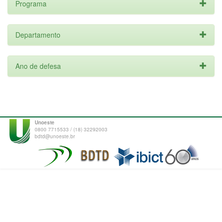
Programa
Departamento
Ano de defesa
Unoeste
0800 7715533 / (18) 32292003
bdtd@unoeste.br