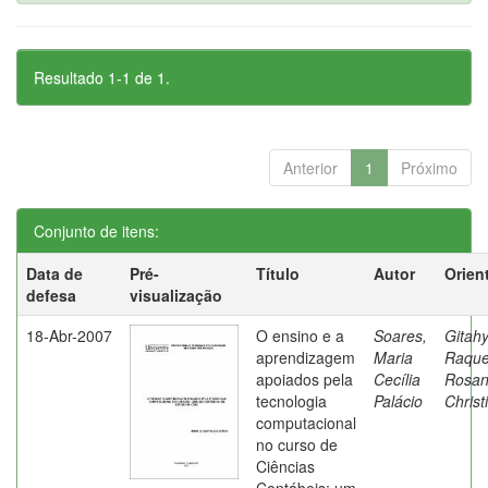
Resultado 1-1 de 1.
Anterior
1
Próximo
Conjunto de itens:
Data de
Pré-
Título
Autor
Orien
defesa
visualização
18-Abr-2007
O ensino e a
Soares,
Gitahy
aprendizagem
Maria
Raque
apoiados pela
Cecília
Rosa
tecnologia
Palácio
Christ
computacional
no curso de
Ciências