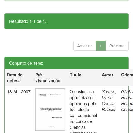
Resultado 1-1 de 1.
Anterior
1
Próximo
Conjunto de itens:
Data de
Pré-
Título
Autor
Orien
defesa
visualização
18-Abr-2007
O ensino e a
Soares,
Gitahy
aprendizagem
Maria
Raque
apoiados pela
Cecília
Rosa
tecnologia
Palácio
Christ
computacional
no curso de
Ciências