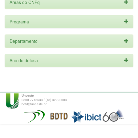
Áreas do CNPq
Programa
Departamento
Ano de defesa
Unoeste
0800 7715533 / (18) 32292003
bdtd@unoeste.br