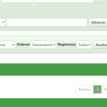
Ordenar
Registro(s)
Anterior
1
P