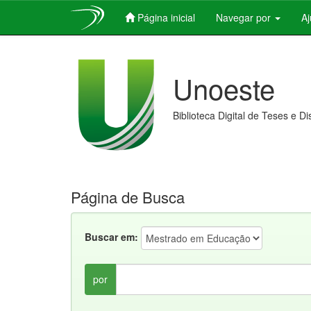
Página inicial
Navegar por
A
Skip
navigation
Unoeste
Biblioteca Digital de Teses e D
Página de Busca
Buscar em:
por