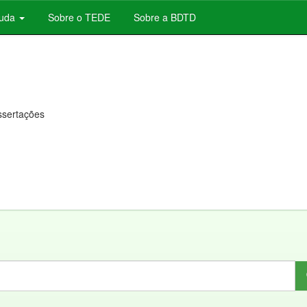
juda
Sobre o TEDE
Sobre a BDTD
issertações