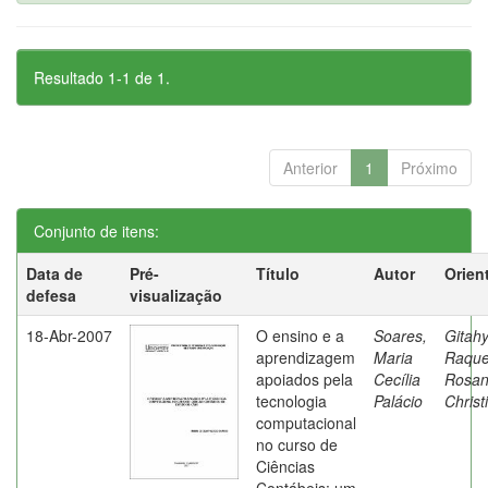
Resultado 1-1 de 1.
Anterior
1
Próximo
Conjunto de itens:
Data de
Pré-
Título
Autor
Orien
defesa
visualização
18-Abr-2007
O ensino e a
Soares,
Gitahy
aprendizagem
Maria
Raque
apoiados pela
Cecília
Rosa
tecnologia
Palácio
Christ
computacional
no curso de
Ciências