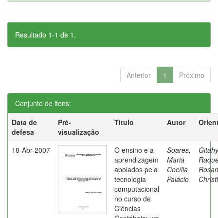
Resultado 1-1 de 1.
Anterior
1
Próximo
Conjunto de itens:
Data de
Pré-
Título
Autor
Orien
defesa
visualização
18-Abr-2007
O ensino e a
Soares,
Gitahy
aprendizagem
Maria
Raque
apoiados pela
Cecília
Rosa
tecnologia
Palácio
Christ
computacional
no curso de
Ciências