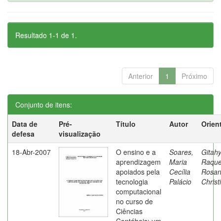
Resultado 1-1 de 1.
Anterior
1
Próximo
Conjunto de itens:
Data de
Pré-
Título
Autor
Orien
defesa
visualização
18-Abr-2007
O ensino e a
Soares,
Gitahy
aprendizagem
Maria
Raque
apoiados pela
Cecília
Rosa
tecnologia
Palácio
Christ
computacional
no curso de
Ciências