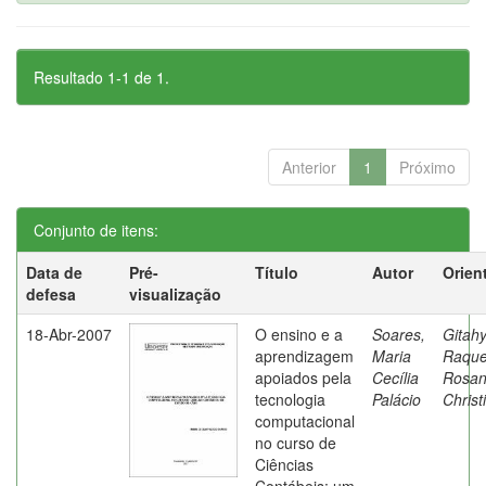
Resultado 1-1 de 1.
Anterior
1
Próximo
Conjunto de itens:
Data de
Pré-
Título
Autor
Orien
defesa
visualização
18-Abr-2007
O ensino e a
Soares,
Gitahy
aprendizagem
Maria
Raque
apoiados pela
Cecília
Rosa
tecnologia
Palácio
Christ
computacional
no curso de
Ciências