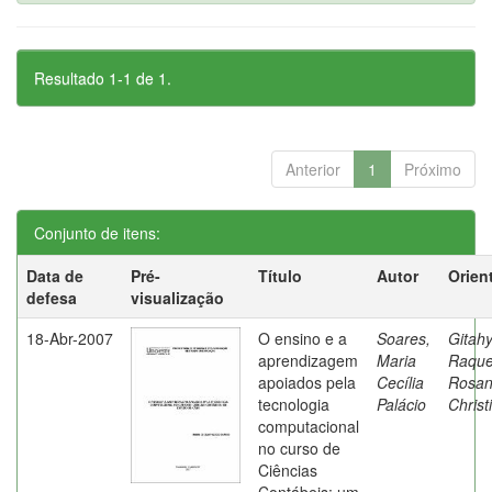
Resultado 1-1 de 1.
Anterior
1
Próximo
Conjunto de itens:
Data de
Pré-
Título
Autor
Orien
defesa
visualização
18-Abr-2007
O ensino e a
Soares,
Gitahy
aprendizagem
Maria
Raque
apoiados pela
Cecília
Rosa
tecnologia
Palácio
Christ
computacional
no curso de
Ciências