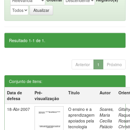
Resultado 1-1 de 1.
Anterior
1
Próximo
Conjunto de itens:
Data de
Pré-
Título
Autor
Orien
defesa
visualização
18-Abr-2007
O ensino e a
Soares,
Gitahy
aprendizagem
Maria
Raque
apoiados pela
Cecília
Rosa
tecnologia
Palácio
Christ