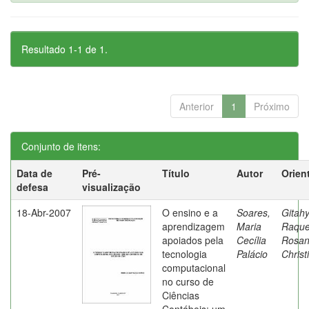
Resultado 1-1 de 1.
Anterior
1
Próximo
Conjunto de itens:
Data de
Pré-
Título
Autor
Orien
defesa
visualização
18-Abr-2007
O ensino e a
Soares,
Gitahy
aprendizagem
Maria
Raque
apoiados pela
Cecília
Rosa
tecnologia
Palácio
Christ
computacional
no curso de
Ciências