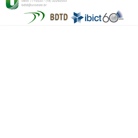
0800 7715533 / (18) 32292003
bdtd@unoeste.br