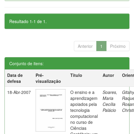
Resultado 1-1 de 1.
Anterior
1
Próximo
Conjunto de itens:
Data de
Pré-
Título
Autor
Orien
defesa
visualização
18-Abr-2007
O ensino e a
Soares,
Gitahy
aprendizagem
Maria
Raque
apoiados pela
Cecília
Rosa
tecnologia
Palácio
Christ
computacional
no curso de
Ciências