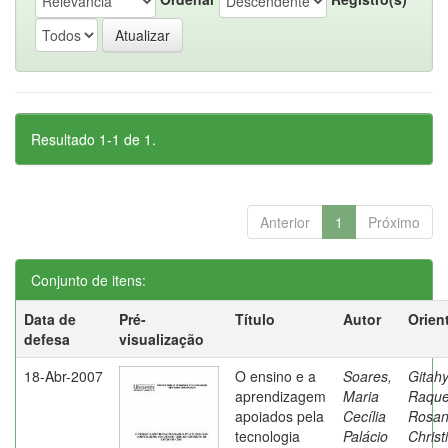
Resultado 1-1 de 1.
Anterior
1
Próximo
Conjunto de itens:
Data de
Pré-
Título
Autor
Orien
defesa
visualização
18-Abr-2007
O ensino e a
Soares,
Gitahy
aprendizagem
Maria
Raque
apoiados pela
Cecília
Rosa
tecnologia
Palácio
Christ