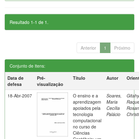
Resultado 1-1 de 1.
Anterior
1
Próximo
Conjunto de itens:
Data de
Pré-
Título
Autor
Orien
defesa
visualização
18-Abr-2007
O ensino e a
Soares,
Gitahy
aprendizagem
Maria
Raque
apoiados pela
Cecília
Rosa
tecnologia
Palácio
Christ
computacional
no curso de
Ciências