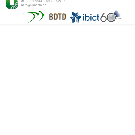
0800 7715533 / (18) 32292003
bdtd@unoeste.br