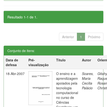
Resultado 1-1 de 1.
Anterior
1
Próximo
Conjunto de itens:
Data de
Pré-
Título
Autor
Orien
defesa
visualização
18-Abr-2007
O ensino e a
Soares,
Gitahy
aprendizagem
Maria
Raque
apoiados pela
Cecília
Rosa
tecnologia
Palácio
Christ
computacional
no curso de
Ciências