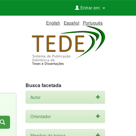
Entrar em:
English
Español
Português
Busca facetada
Autor
Orientador
Membro da banca