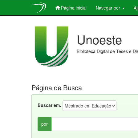
Página inicial
Navegar por
A
Skip
navigation
Unoeste
Biblioteca Digital de Teses e D
Página de Busca
Buscar em:
por