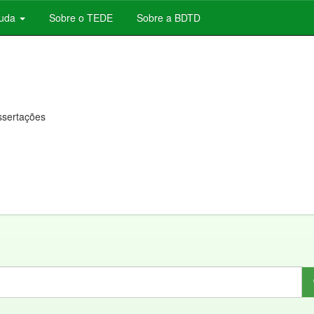
juda
Sobre o TEDE
Sobre a BDTD
issertações