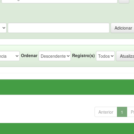
Ordenar
Registro(s)
Anterior
1
P