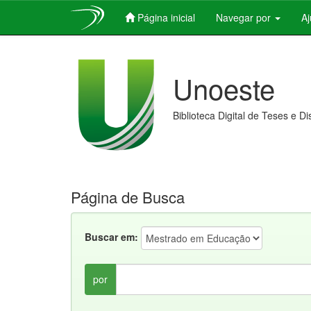
Página inicial
Navegar por
A
Skip
navigation
Unoeste
Biblioteca Digital de Teses e D
Página de Busca
Buscar em:
por