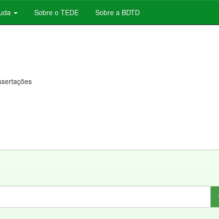
juda
Sobre o TEDE
Sobre a BDTD
issertações