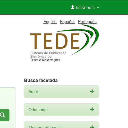
Entrar em:
English
Español
Português
Busca facetada
Autor
Orientador
Membro da banca