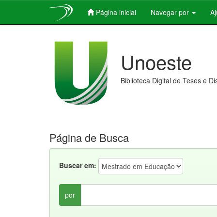
Página inicial
Navegar por
A
Skip
navigation
Unoeste
Biblioteca Digital de Teses e D
Página de Busca
Buscar em:
por