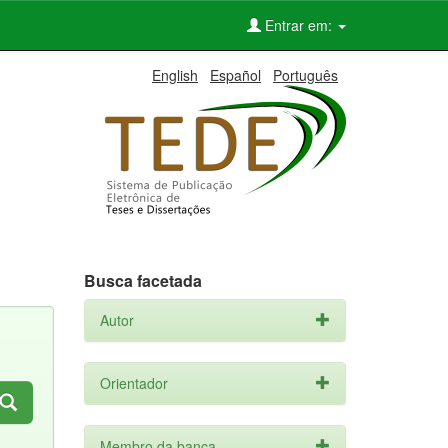
Entrar em:
English
Español
Português
Busca facetada
Autor
Orientador
Membro da banca