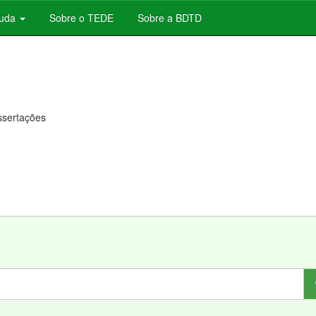
juda
Sobre o TEDE
Sobre a BDTD
issertações