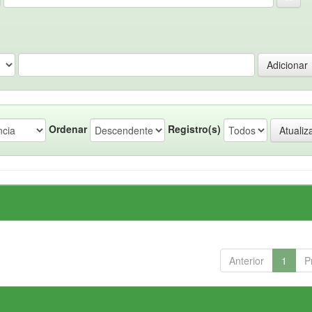
Ordenar
Registro(s)
Anterior
1
P