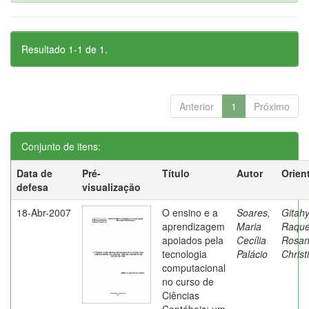
Resultado 1-1 de 1.
Anterior
1
Próximo
Conjunto de itens:
Data de
Pré-
Título
Autor
Orien
defesa
visualização
18-Abr-2007
O ensino e a
Soares,
Gitahy
aprendizagem
Maria
Raque
apoiados pela
Cecília
Rosa
tecnologia
Palácio
Christ
computacional
no curso de
Ciências