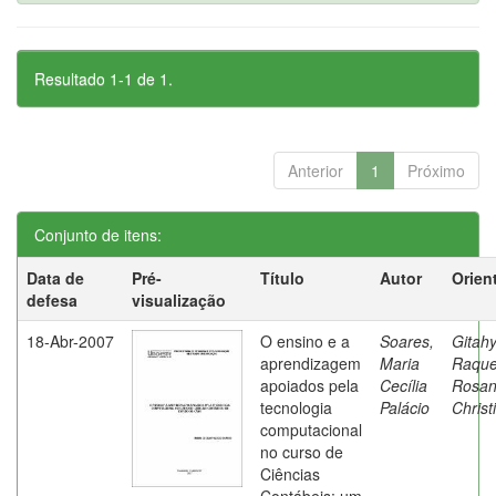
Resultado 1-1 de 1.
Anterior
1
Próximo
Conjunto de itens:
Data de
Pré-
Título
Autor
Orien
defesa
visualização
18-Abr-2007
O ensino e a
Soares,
Gitahy
aprendizagem
Maria
Raque
apoiados pela
Cecília
Rosa
tecnologia
Palácio
Christ
computacional
no curso de
Ciências