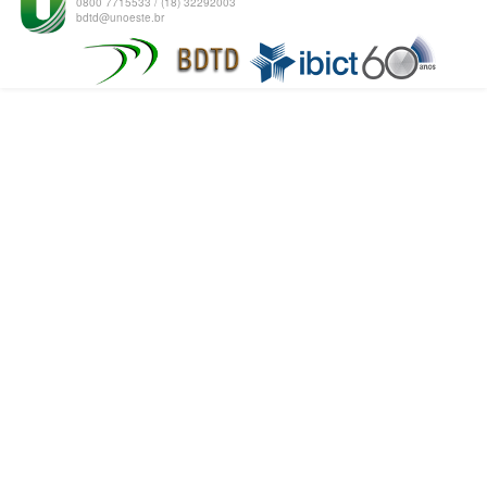
0800 7715533 / (18) 32292003
bdtd@unoeste.br