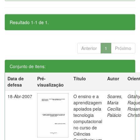
Resultado 1-1 de 1.
Anterior
1
Próximo
Conjunto de itens:
Data de
Pré-
Título
Autor
Orien
defesa
visualização
18-Abr-2007
O ensino e a
Soares,
Gitahy
aprendizagem
Maria
Raque
apoiados pela
Cecília
Rosa
tecnologia
Palácio
Christ
computacional
no curso de
Ciências