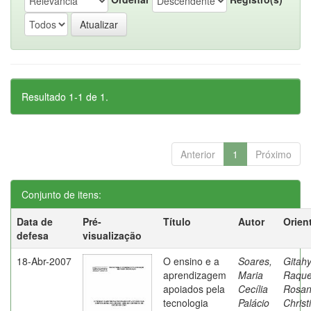
Resultado 1-1 de 1.
Anterior
1
Próximo
Conjunto de itens:
Data de
Pré-
Título
Autor
Orien
defesa
visualização
18-Abr-2007
O ensino e a
Soares,
Gitahy
aprendizagem
Maria
Raque
apoiados pela
Cecília
Rosa
tecnologia
Palácio
Christ