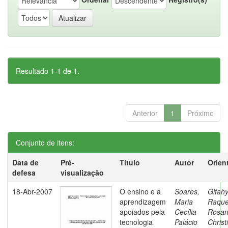
Resultado 1-1 de 1.
Anterior
1
Próximo
Conjunto de itens:
Data de
Pré-
Título
Autor
Orien
defesa
visualização
18-Abr-2007
O ensino e a
Soares,
Gitahy
aprendizagem
Maria
Raque
apoiados pela
Cecília
Rosa
tecnologia
Palácio
Christ