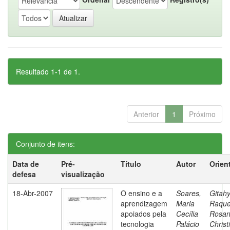
Resultado 1-1 de 1.
Anterior
1
Próximo
Conjunto de itens:
Data de
Pré-
Título
Autor
Orien
defesa
visualização
18-Abr-2007
O ensino e a
Soares,
Gitahy
aprendizagem
Maria
Raque
apoiados pela
Cecília
Rosa
tecnologia
Palácio
Christ