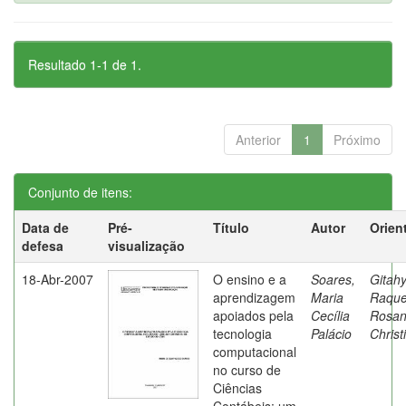
Resultado 1-1 de 1.
Anterior
1
Próximo
Conjunto de itens:
Data de
Pré-
Título
Autor
Orien
defesa
visualização
18-Abr-2007
O ensino e a
Soares,
Gitahy
aprendizagem
Maria
Raque
apoiados pela
Cecília
Rosa
tecnologia
Palácio
Christ
computacional
no curso de
Ciências