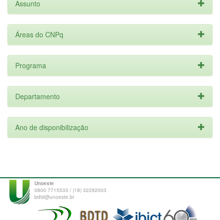
Assunto
Áreas do CNPq
Programa
Departamento
Ano de disponibilização
Unoeste
0800 7715533 / (18) 32292003
bdtd@unoeste.br