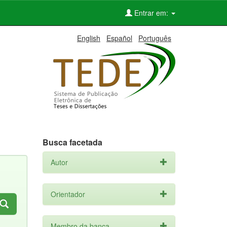
Entrar em:
English
Español
Português
Busca facetada
Autor
Orientador
Membro da banca