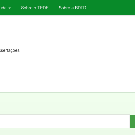
juda
Sobre o TEDE
Sobre a BDTD
issertações