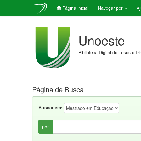
Página inicial
Navegar por
A
Skip
navigation
Unoeste
Biblioteca Digital de Teses e D
Página de Busca
Buscar em:
por