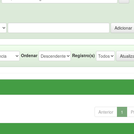
Ordenar
Registro(s)
Anterior
1
P