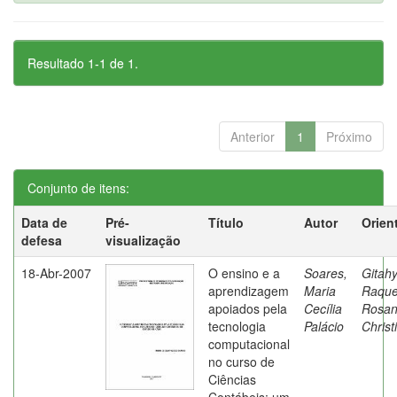
Resultado 1-1 de 1.
Anterior
1
Próximo
Conjunto de itens:
Data de
Pré-
Título
Autor
Orien
defesa
visualização
18-Abr-2007
O ensino e a
Soares,
Gitahy
aprendizagem
Maria
Raque
apoiados pela
Cecília
Rosa
tecnologia
Palácio
Christ
computacional
no curso de
Ciências