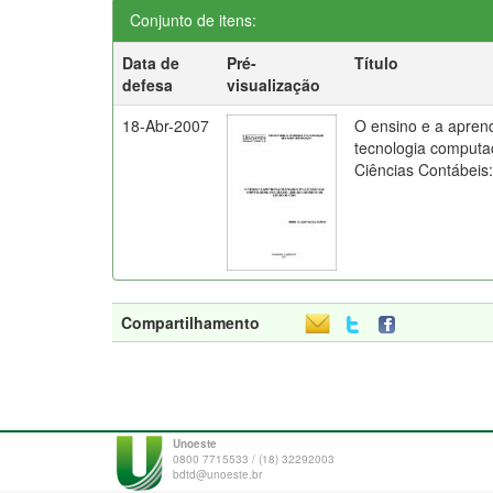
Conjunto de itens:
Data de
Pré-
Título
defesa
visualização
18-Abr-2007
O ensino e a apren
tecnologia computa
Ciências Contábeis
Compartilhamento
Unoeste
0800 7715533 / (18) 32292003
bdtd@unoeste.br