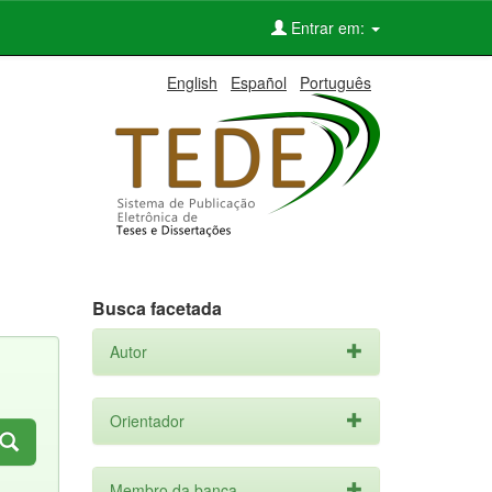
Entrar em:
English
Español
Português
Busca facetada
Autor
Orientador
Membro da banca