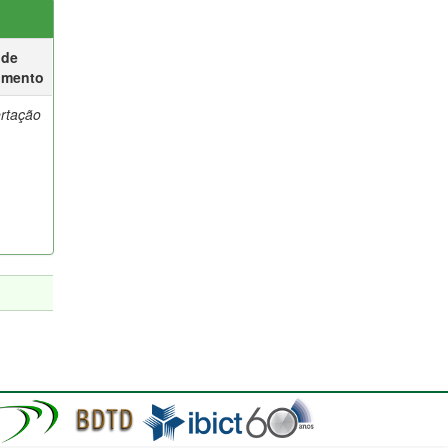
 de
umento
ertação