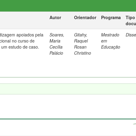
Autor
Orientador
Programa
Tipo
doc
dizagem apoiados pela
Soares,
Gitahy,
Mestrado
Diss
cional no curso de
Maria
Raquel
em
: um estudo de caso.
Cecília
Rosan
Educação
Palácio
Christino