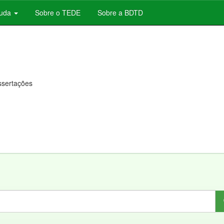
juda
Sobre o TEDE
Sobre a BDTD
issertações