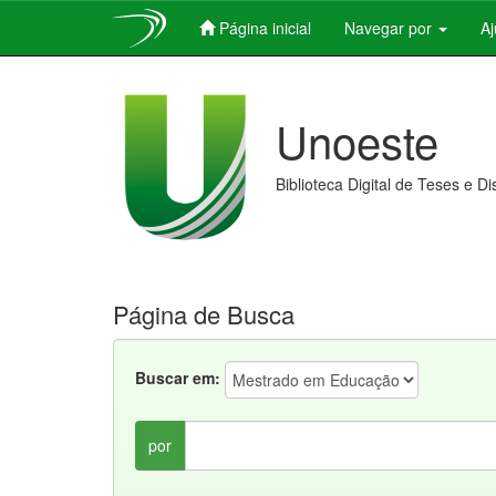
Página inicial
Navegar por
A
Skip
navigation
Unoeste
Biblioteca Digital de Teses e D
Página de Busca
Buscar em:
por