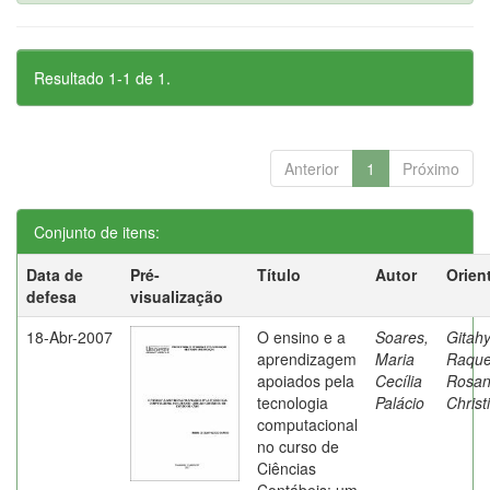
Resultado 1-1 de 1.
Anterior
1
Próximo
Conjunto de itens:
Data de
Pré-
Título
Autor
Orien
defesa
visualização
18-Abr-2007
O ensino e a
Soares,
Gitahy
aprendizagem
Maria
Raque
apoiados pela
Cecília
Rosa
tecnologia
Palácio
Christ
computacional
no curso de
Ciências