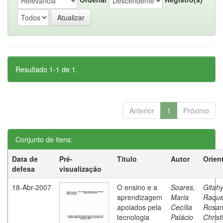
Resultado 1-1 de 1.
Anterior
1
Próximo
Conjunto de itens:
Data de
Pré-
Título
Autor
Orien
defesa
visualização
18-Abr-2007
O ensino e a
Soares,
Gitahy
aprendizagem
Maria
Raque
apoiados pela
Cecília
Rosa
tecnologia
Palácio
Christ