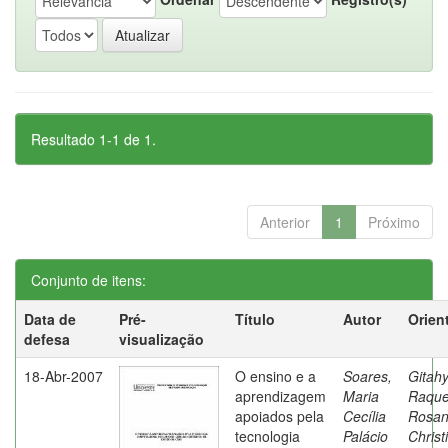
Resultado 1-1 de 1.
Anterior
1
Próximo
Conjunto de itens:
Data de
Pré-
Título
Autor
Orien
defesa
visualização
18-Abr-2007
O ensino e a
Soares,
Gitahy
aprendizagem
Maria
Raque
apoiados pela
Cecília
Rosa
tecnologia
Palácio
Christ