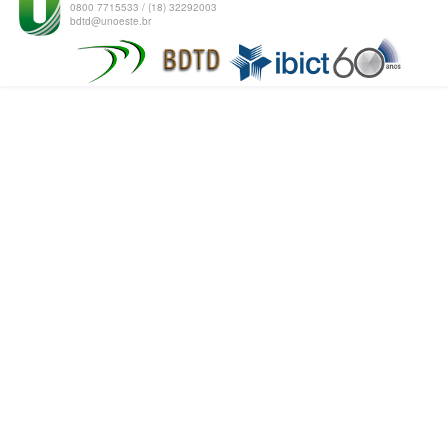
0800 7715533 / (18) 32292003
bdtd@unoeste.br