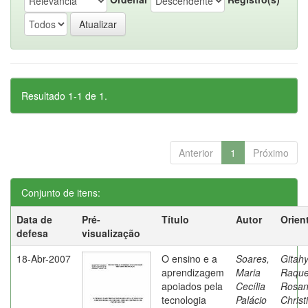
Resultado 1-1 de 1.
Anterior
1
Próximo
Conjunto de itens:
Data de
Pré-
Título
Autor
Orien
defesa
visualização
18-Abr-2007
O ensino e a
Soares,
Gitahy
aprendizagem
Maria
Raque
apoiados pela
Cecília
Rosa
tecnologia
Palácio
Christ