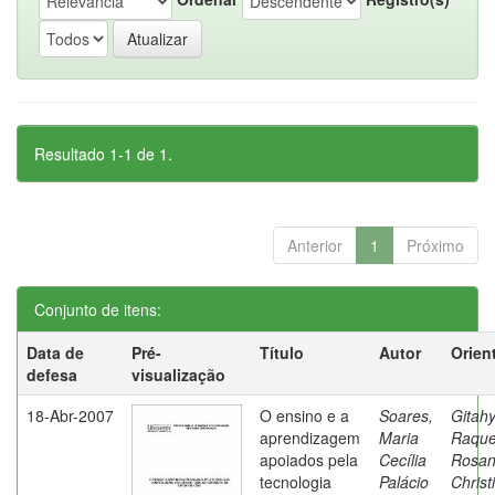
Resultado 1-1 de 1.
Anterior
1
Próximo
Conjunto de itens:
Data de
Pré-
Título
Autor
Orien
defesa
visualização
18-Abr-2007
O ensino e a
Soares,
Gitahy
aprendizagem
Maria
Raque
apoiados pela
Cecília
Rosa
tecnologia
Palácio
Christ