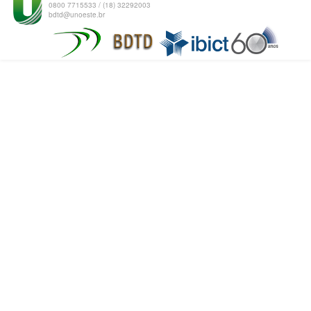
0800 7715533 / (18) 32292003
bdtd@unoeste.br